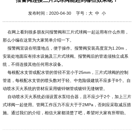
报警阀连接三片式球阀能起到哪些效果呢？
发布时间：2020-04-30 字号：
大
中
小
在网上看到很多朋友问报警阀和三片式球阀一起运用有什么作用，
那么小编在这里为大家简单介绍一下。
报警阀宜设在明显地点，便于操作。报警阀安装高度宜为1.20m，
安装处地面应有排水设施及三片式球阀。报警阀后的管道须独立成系
统，不得连接其他任何用水设备。
每根配水支管或配水管的管径不宜小于25mm，三片式球阀的控制
管道，每根配水支管的喷头数对于轻、中危险级建筑不应多于8个。自
动喷水灭火系统的管材应采用镀锌钢管或镀锌无缝钢管。
自动喷水灭火系统必须设置水泵结合器，且不应少于2个，加上三片
式球阀一起使用。管网工作压力不应大于于2MPa，否则应采取减压措
施。通过我们的介绍，相信大家都清楚了吧，希望对大家有所帮助。