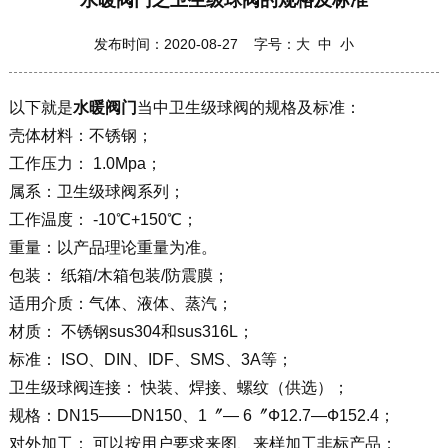
水暖阀门之卫生级球阀的规格及标准
发布时间：2020-08-27 字号：
大
中
小
以下就是
水暖阀门
当中卫生级球阀的规格及标准：
壳体材料：不锈钢；
工作压力： 1.0Mpa；
属系：卫生级球阀系列；
工作温度： -10℃+150℃；
重量：以产品理论重量为准。
包装： 纸箱/木箱包装/防震膜；
适用介质：气体、液体、蒸汽；
材质： 不锈钢sus304和sus316L；
标准： ISO、DIN、IDF、SMS、3A等；
卫生级球阀连接： 快装、焊接、螺纹（供选）；
规格：DN15——DN150、1〞— 6〞Ф12.7—Ф152.4；
对外加工： 可以按用户要求来图、来样加工非标产品；