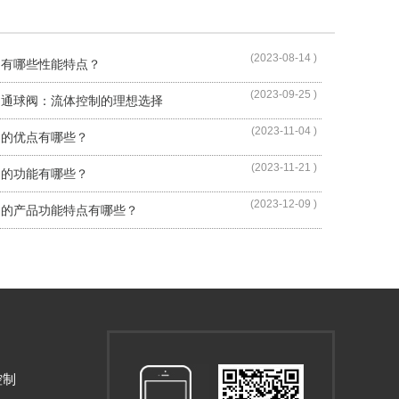
(2023-08-14 )
阀有哪些性能特点？
(2023-09-25 )
四通球阀：流体控制的理想选择
(2023-11-04 )
阀的优点有哪些？
(2023-11-21 )
阀的功能有哪些？
(2023-12-09 )
阀的产品功能特点有哪些？
控制