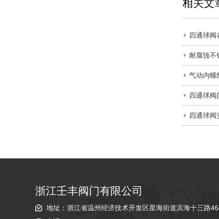
相关文
四通球阀
耐腐蚀不
气动内螺
四通球阀
四通球阀
浙江壬丰阀门有限公司
地址：浙江省温州经济技术开发区星海街道滨海十三路46