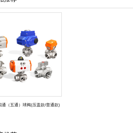
四通（五通）球阀(压盖款/普通款)