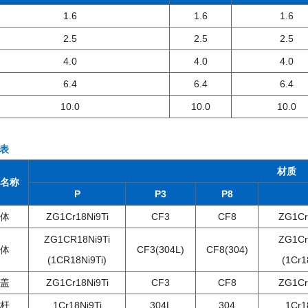
1.6
1.6
1.6
2.5
2.5
2.5
4.0
4.0
4.0
6.4
6.4
6.4
10.0
10.0
10.0
表
材质
名称
P
P3
P8
体
ZG1Cr18Ni9Ti
CF3
CF8
ZG1Cr
ZG1CR18Ni9Ti
ZG1Cr
体
CF3(304L)
CF8(304)
(1CR18Ni9Ti)
(1Cr1
盖
ZG1Cr18Ni9Ti
CF3
CF8
ZG1Cr
杆
1Cr18Ni9Ti
304L
304
1Cr1