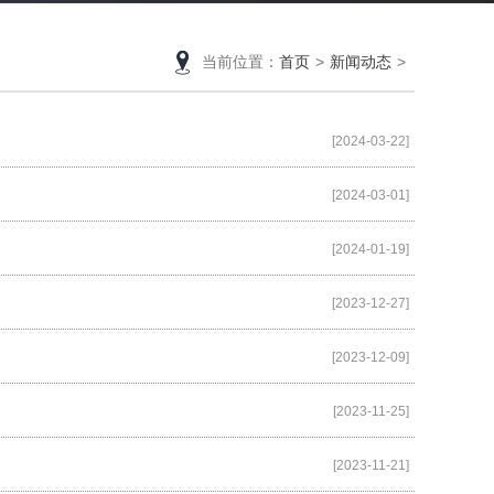
当前位置：
首页
>
新闻动态
>
[2024-03-22]
[2024-03-01]
[2024-01-19]
[2023-12-27]
[2023-12-09]
[2023-11-25]
[2023-11-21]