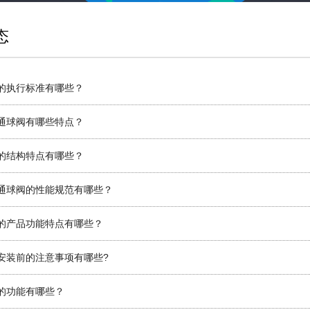
态
的执行标准有哪些？
通球阀有哪些特点？
的结构特点有哪些？
通球阀的性能规范有哪些？
的产品功能特点有哪些？
安装前的注意事项有哪些?
的功能有哪些？