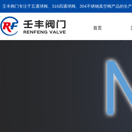
壬丰阀门专注于五通球阀、316四通球阀、304不锈钢真空阀产品的生
首页